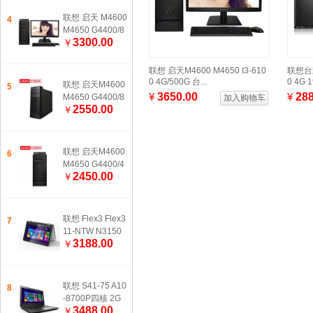
联想 启天 M4600
4
M4650 G4400/8
3300.00
￥
G/500G 集显 台
式电脑主机整机
联想 启天M4600 M4650 I3-610
联想台式
0 4G/500G 台...
0 4G 1
联想 启天M4600
5
¥
3650.00
¥
288
M4650 G4400/8
加入购物车
2550.00
￥
G/500G台式主机
联想 启天M4600
6
M4650 G4400/4
2450.00
￥
G/500G台式主机
联想 Flex3 Flex3
7
11-NTW N3150
3188.00
￥
触摸超级笔记本
电脑折叠
联想 S41-75 A10
8
-8700P四核 2G
3488.00
￥
独显 14英寸轻薄