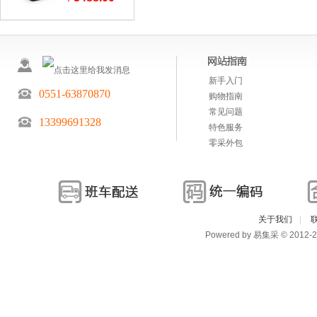
笔记本S41
新手入门
0551-63870870
购物指南
常见问题
13399691328
特色服务
零采外包
关于我们
|
Powered by 易集采 © 2012-