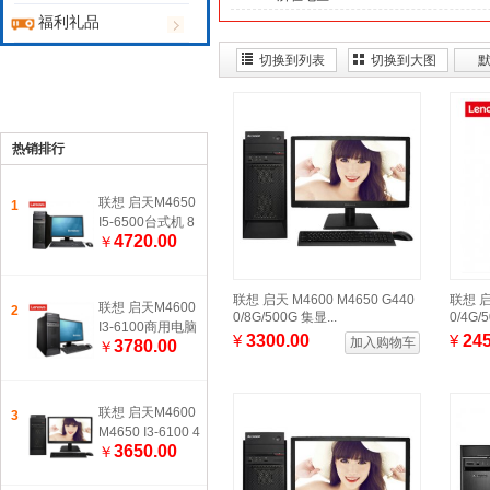
福利礼品
切换到列表
切换到大图
热销排行
联想 启天M4650
1
I5-6500台式机 8
4720.00
￥
G/1T 1G独显 19.
5LED 台式电脑整
机
联想 启天 M4600 M4650 G440
联想 启
联想 启天M4600
2
0/8G/500G 集显...
0/4G/
I3-6100商用电脑
¥
3300.00
¥
245
加入购物车
3780.00
￥
8G 500G DVD台
式机整机
联想 启天M4600
3
M4650 I3-6100 4
3650.00
￥
G/500G 台式电脑
整机