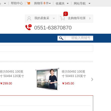
帮助中心
购物车
0
件
心
收藏夹
网站导航
0
我的易集采
去购物车结算
0551-63870870
得力50491 100英
得力50492 100英
寸 50494 120英寸
寸 50493 120英寸
带支架4:3投影幕布/
电动调节4:3投影幕
￥
299.00
￥
345.00
投影仪幕布/投影幕/
布/投影幕/投影机幕
投影机幕布 白色
布 白色