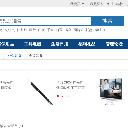
我要买
我是买家
卖家中
笔
文件夹
打印纸
胶带
白板
手套
口罩
插座
周转箱
托盘
螺丝刀
劳保用品
工具电器
生活日用
福利礼品
管理论坛
具
办公装备
会议装备
2P 激光笔
得力 3934 红光笔
制翻页笔
伸缩教棒 不可翻页
t翻页笔 激
红外线PPT演讲 会
￥
19.00
 投影演讲
议教学多功能教鞭
鼠 红光10
笔
 上下翻页
徽省 合肥市 (8)