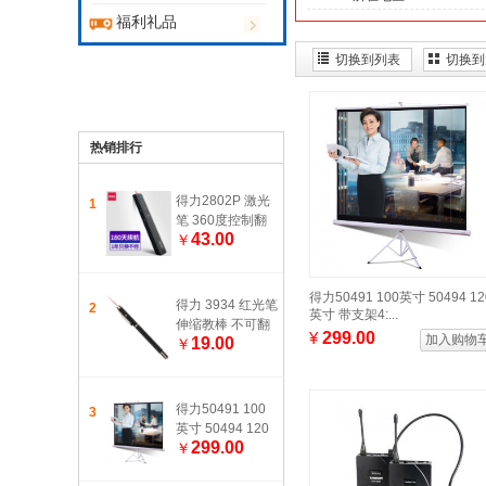
福利礼品
切换到列表
切换到
热销排行
得力2802P 激光
1
笔 360度控制翻
43.00
￥
页笔 红外线ppt翻
页笔 激光遥控笔
投影演讲笔 投影
得力50491 100英寸 50494 12
飞鼠 红光100m-
得力 3934 红光笔
2
英寸 带支架4:...
白色 上下翻页 一
伸缩教棒 不可翻
¥
299.00
键黑屏
加入购物
19.00
￥
页红外线PPT演
讲 会议教学多功
能教鞭笔
得力50491 100
3
英寸 50494 120
299.00
￥
英寸 带支架4:3投
影幕布/投影仪幕