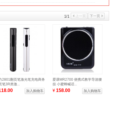
上一页
下一页
1/1
力2801翻页笔激光笔充电商务
爱课MR2700 便携式教学导游腰
笔3R类激...
挂 小蜜蜂喊话...
118.00
¥
158.00
加入购物车
加入购物车