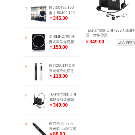
布/投影幕/投影机
幕布 白色
得力50492 100
4
英寸 50493 120
345.00
￥
英寸 电动调节4:3
投影幕布/投影幕/
投影机幕布 白色
Takstar/得胜 UHF-938无线讲
器一对多导游...
爱课MR2700 便
5
¥
349.00
携式教学导游腰
加入购物
158.00
￥
挂 小蜜蜂喊话器
扩音器
得力2801翻页笔
6
激光笔充电商务
118.00
￥
翻页笔3R类激光
笔可充电教学笔
会议
Takstar/得胜 UHF
7
-938无线讲解器
349.00
￥
一对多导游会议
教学专用传声系
统
得力3930 3937
8
激光笔 ppt翻页笔
88.00
￥
教学笔投影笔讲