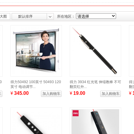
大图
默认排序
所在地区：
0
得力50492 100英寸 50493 120
得力 3934 红光笔 伸缩教棒 不可
得
英寸 电动调节...
翻页红外...
翻页
¥
345.00
¥
19.00
¥
车
加入购物车
加入购物车