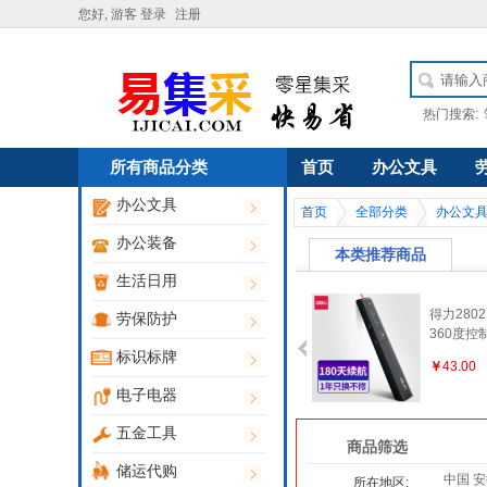
您好, 游客
登录
注册
热门搜索:
所有商品分类
首页
办公文具
办公文具
首页
全部分类
办公文
办公装备
本类推荐商品
生活日用
得力280
劳保防护
360度控
红外线pp
标识标牌
￥
43.00
光遥控笔
笔 投影飞
电子电器
0m-白色
一键黑屏
五金工具
商品筛选
储运代购
中国 安
所在地区: