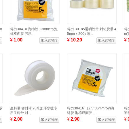
m
得力30410 海绵胶 12mm*5y泡
得力 30185透明胶带 封箱胶带 4
得
棉双面胶 强粘...
5mmｘ200y 透...
m宽
¥
1.00
¥
10.20
¥
车
加入购物车
加入购物车
棉胶
生料带 密封带 20米加厚水暖专
得力30416 （2.5*36mm*5y)海
得力
用生料带 封...
绵胶 泡棉双面胶 ...
透明
¥
2.00
¥
2.90
¥
车
加入购物车
加入购物车