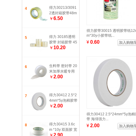
得力30213/3091
4
2透封箱胶带48m
6.50
￥
m*100y 透明胶带
宽胶纸 打包胶带
得力胶带30015 透明胶带纸12
m*30y小胶带纸...
得力 30185透明
5
¥
0.60
胶带 封箱胶带 45
加入购物
10.20
￥
mmｘ200y 透明
生料带 密封带 20
6
米加厚水暖专用
2.00
￥
生料带 封水纸
得力30412 2.5*2
7
4mm*5y泡棉胶带
2.00
￥
海绵强力胶带 粘
性强多功能 1卷/
得力30412 2.5*24mm*5y泡
袋
带 海绵强力...
得力30415 3.6c
8
¥
2.00
加入购物
m *10y 双面胶 宽
2.90
￥
双面胶带 普通型