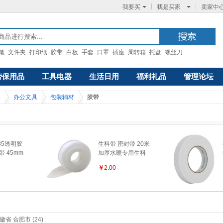
我要买
我是买家
卖家中
笔
文件夹
打印纸
胶带
白板
手套
口罩
插座
周转箱
托盘
螺丝刀
劳保用品
工具电器
生活日用
福利礼品
管理论坛
具
办公文具
包装辅材
胶带
185透明胶
生料带 密封带 20米
带 45mm
加厚水暖专用生料
透明
带 封水纸
￥
2.00
徽省 合肥市 (24)