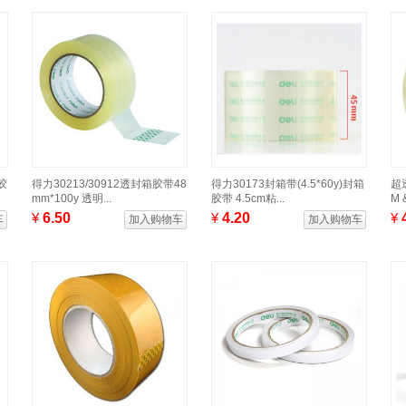
胶
得力30213/30912透封箱胶带48
得力30173封箱带(4.5*60y)封箱
超透
mm*100y 透明...
胶带 4.5cm粘...
M 
¥
6.50
¥
4.20
¥
车
加入购物车
加入购物车