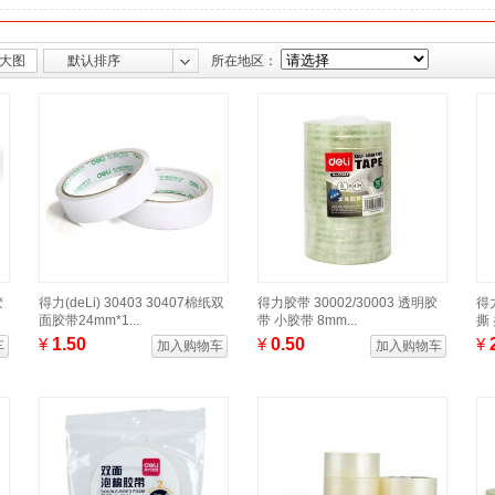
大图
默认排序
所在地区：
胶
得力(deLi) 30403 30407棉纸双
得力胶带 30002/30003 透明胶
得
面胶带24mm*1...
带 小胶带 8mm...
撕 
¥
1.50
¥
0.50
¥
车
加入购物车
加入购物车