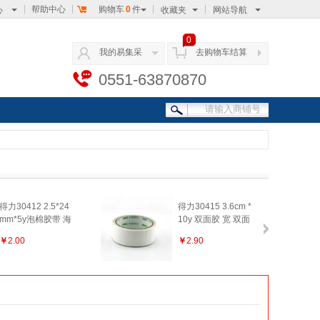
帮助中心
购物车
0
件
心
收藏夹
网站导航
0
我的易集采
去购物车结算
0551-63870870
得力30412 2.5*24
得力30415 3.6cm *
mm*5y泡棉胶带 海
10y 双面胶 宽 双面
绵强力胶带 粘性强
胶带 普通型 双面胶
￥
2.00
￥
2.90
多功能 1卷/袋