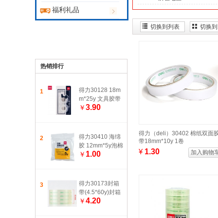
福利礼品
切换到列表
切换到
热销排行
得力30128 18m
1
m*25y 文具胶带
3.90
￥
透明胶带纸底座1
8mm小号高粘度
易撕切割器套装
得力（deli）30402 棉纸双面
得力30410 海绵
2
带18mm*10y 1卷
胶 12mm*5y泡棉
¥
1.30
加入购物
1.00
￥
双面胶 强粘性胶
带
得力30173封箱
3
带(4.5*60y)封箱
4.20
￥
胶带 4.5cm粘胶
带 打包胶带