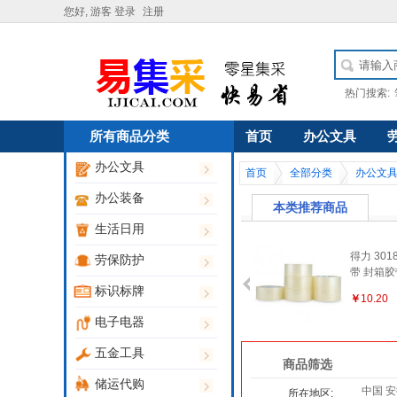
您好, 游客
登录
注册
热门搜索:
所有商品分类
首页
办公文具
办公文具
首页
全部分类
办公文
办公装备
本类推荐商品
生活日用
得力30213/30912
得力 30
劳保防护
透封箱胶带48mm*
带 封箱胶
100y 透明胶带 宽胶
ｘ200y 
标识标牌
￥
6.50
￥
10.20
纸 打包胶带
电子电器
五金工具
商品筛选
储运代购
中国 安
所在地区: