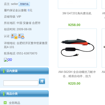
店主:
seller
履约保证金认缴额:
0
元
3M G47201角向磨光机
A
店铺等级: VIP
（
所在地区: 中国 安徽省 合肥市
¥258.00
创店时间: 2009-08-06
认证:
详细地址: 合肥经开区繁华世家雅景
苑4-101
联系电话: 0551-63870870
店内搜索
AM-S620H 全自动螺丝刀耐冲
A
击，精准自动停，扭力
（KGF.CM） 0.5～10
¥220.00
商品分类
全部商品