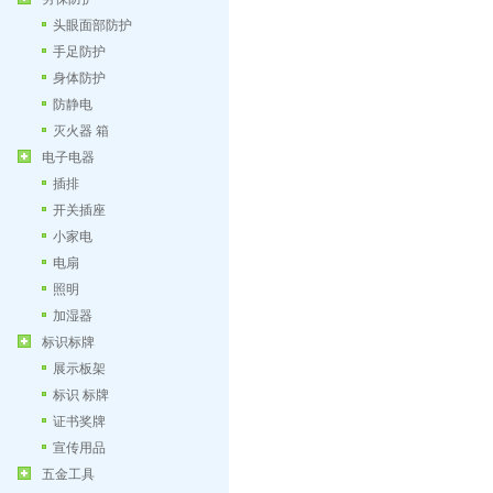
头眼面部防护
手足防护
身体防护
防静电
灭火器 箱
电子电器
插排
开关插座
小家电
电扇
照明
加湿器
标识标牌
展示板架
标识 标牌
证书奖牌
宣传用品
五金工具