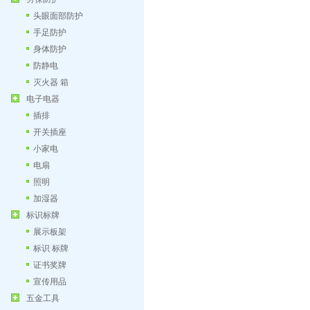
头眼面部防护
手足防护
身体防护
防静电
灭火器 箱
电子电器
插排
开关插座
小家电
电扇
照明
加湿器
标识标牌
展示板架
标识 标牌
证书奖牌
宣传用品
五金工具