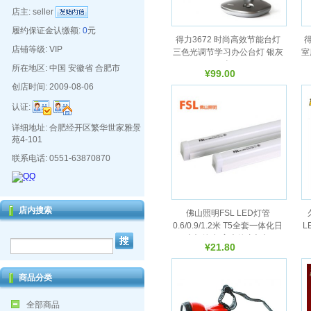
店主:
seller
履约保证金认缴额:
0
元
得力3672 时尚高效节能台灯
店铺等级: VIP
三色光调节学习办公台灯 银灰
室
色
所在地区: 中国 安徽省 合肥市
¥99.00
创店时间: 2009-08-06
认证:
详细地址: 合肥经开区繁华世家雅景
苑4-101
联系电话: 0551-63870870
店内搜索
佛山照明FSL LED灯管
0.6/0.9/1.2米 T5全套一体化日
L
光灯管 超亮光管支架灯
¥21.80
商品分类
全部商品