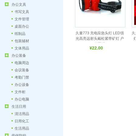
办公文具
书写文具
文件管理
桌面办公
久量773 充电应急头灯 LED强
久
纸制品
光高亮远射头戴松紧带矿灯 户
包装辅材
外照明
¥22.00
文体用品
办公装备
电脑周边
会议装备
考勤门禁
办公设备
文件柜
办公电脑
生活日用
清洁用品
日用化工
生活用品
劳保防护