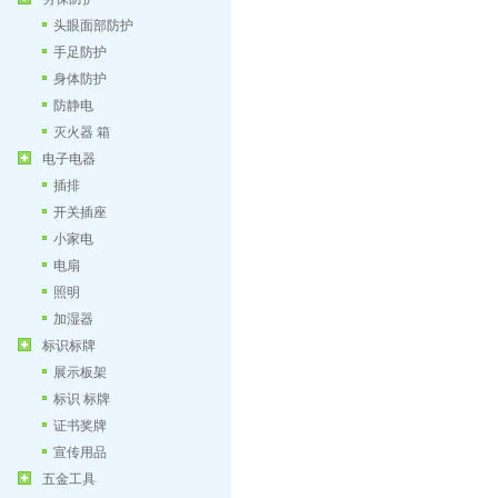
头眼面部防护
手足防护
身体防护
防静电
灭火器 箱
电子电器
插排
开关插座
小家电
电扇
照明
加湿器
标识标牌
展示板架
标识 标牌
证书奖牌
宣传用品
五金工具