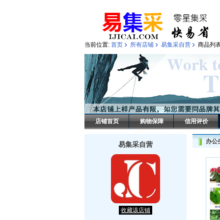
›
›
›
当前位置:
首页
所有店铺
易集采自营
商品列
店铺首页
购物保障
信用评价
办公
易集采自营
收藏该店铺