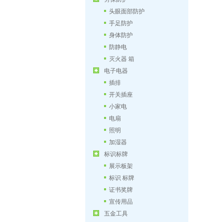
头眼面部防护
手足防护
身体防护
防静电
灭火器 箱
电子电器
插排
开关插座
小家电
电扇
照明
加湿器
标识标牌
展示板架
标识 标牌
证书奖牌
宣传用品
五金工具