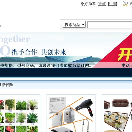
您好,游客 [
登录
] [
注册
]
表
生活代购